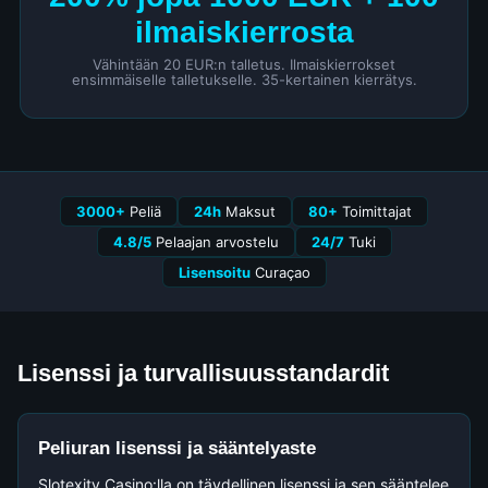
ilmaiskierrosta
Vähintään 20 EUR:n talletus. Ilmaiskierrokset
ensimmäiselle talletukselle. 35-kertainen kierrätys.
3000+
Peliä
24h
Maksut
80+
Toimittajat
4.8/5
Pelaajan arvostelu
24/7
Tuki
Lisensoitu
Curaçao
Lisenssi ja turvallisuusstandardit
Peliuran lisenssi ja sääntelyaste
Slotexity Casino:lla on täydellinen lisenssi ja sen sääntelee