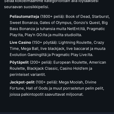
Selaa kokoelmaamme kategorioittain alla löytääksesi
seuraavan suosikkipelisi.
Peliautomatteja
(1800+ peliä): Book of Dead, Starburst,
Sweet Bonanza, Gates of Olympus, Gonzo's Quest, Big
Bass Bonanza ja tuhansia muita NetEnt:ltä, Pragmatic
Play:lta, Play'n GO:lta ja muilta studioilta.
Live Casino
(150+ pöytää): Lightning Roulette, Crazy
Time, Mega Ball, live blackjack, live baccarat ja muuta
Evolution Gamingiltä ja Pragmatic Play Live:lta.
Pöytäpelit
(200+ peliä): European Roulette, American
Roulette, Blackjack Classic, Casino Hold'em ja
perinteiset variantit.
Jackpot-pelit
(100+ peliä): Mega Moolah, Divine
Fortune, Hall of Gods ja muut porrastetun pelin pelit,
joissa palkintopotit saavuttavat miljoonat.