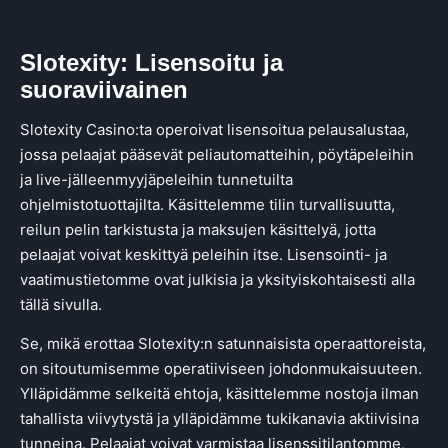
Slotexity: Lisensoitu ja
suoraviivainen
Slotexity Casino:ta operoivat lisensoitua pelausalustaa,
jossa pelaajat pääsevät peliautomatteihin, pöytäpeleihin
ja live-jälleenmyyjäpeleihin tunnetuilta
ohjelmistotuottajilta. Käsittelemme tilin turvallisuutta,
reilun pelin tarkistusta ja maksujen käsittelyä, jotta
pelaajat voivat keskittyä peleihin itse. Lisensointi- ja
vaatimustietomme ovat julkisia ja yksityiskohtaisesti alla
tällä sivulla.
Se, mikä erottaa Slotexity:n satunnaisista operaattoreista,
on sitoutumisemme operatiiviseen johdonmukaisuuteen.
Ylläpidämme selkeitä ehtoja, käsittelemme nostoja ilman
tahallista viivytystä ja ylläpidämme tukikanavia aktiivisina
tunneina. Pelaajat voivat varmistaa lisenssitilantomme,