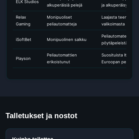
ELK Studios
alkuperäisiä pelejä
ja alkuperäisyydest
Relax
Monipuoliset
Laajasta teema- ja 
Gaming
peliautomatteja
valikoimasta
Peliautomateista ja
iSoftBet
Monipuolinen salkku
pöytäpeleistä
Peliautomattien
Suosituista Itä-
Playson
erikoistunut
Euroopan pelistä
Talletukset ja nostot