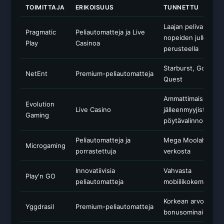
TOIMITTAJA
ERIKOISUUS
TUNNETTU
Laajan pelivalinnan 
Pragmatic
Peliautomatteja ja Live
nopeiden julkaisuj
Play
Casinoa
perusteella
Starburst, Gonzo's
NetEnt
Premium-peliautomatteja
Quest
Ammattimaisista
Evolution
Live Casino
jälleenmyyjistä ja
Gaming
pöytävalinnoista
Peliautomatteja ja
Mega Moolah jackp
Microgaming
porrastettuja
verkosta
Innovatiivisia
Vahvasta
Play'n GO
peliautomatteja
mobiilikokemussa
Korkean arvon
Yggdrasil
Premium-peliautomatteja
bonusominaisuuksi