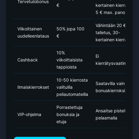
Tervetulobonus
€
kertainen kierrätys,
5 € max. panos
Vähintään 20 €
Viikoittainen
50% jopa 100
talletus, 30-
uudelleenlataus
€
kertainen kierrätys
10%
Ei
Cashback
viikoittaisista
kierrätysvaatimusta
tappioista
10-50 kierrosta
Saatavilla vain
Ilmaiskierrokset
valituilla
bonuskierroksissa
peliautomateilla
Porrastettuja
Ansaitse pisteitä
VIP-ohjelma
bonuksia ja
pelaamalla
etuja