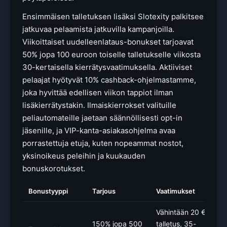
Ensimmäisen talletuksen lisäksi Slotexity palkitsee
jatkuvaa pelaamista jatkuvilla kampanjoilla.
Viikoittaiset uudelleenlataus-bonukset tarjoavat
50% jopa 100 euroon toiselle talletukselle viikosta
30-kertaisella kierrätysvaatimuksella. Aktiiviset
pelaajat hyötyvät 10% cashback-ohjelmastamme,
joka hyvittää edellisen viikon tappiot ilman
lisäkierrätystakin. Ilmaiskierrokset valituille
peliautomateille jaetaan säännöllisesti opt-in
jäsenille, ja VIP-kanta-asiakasohjelma avaa
porrastettuja etuja, kuten nopeammat nostot,
yksinoikeus peleihin ja kuukauden
bonuskorotukset.
Bonustyyppi
Tarjous
Vaatimukset
Vähintään 20 €
150% jopa 500
talletus, 35-