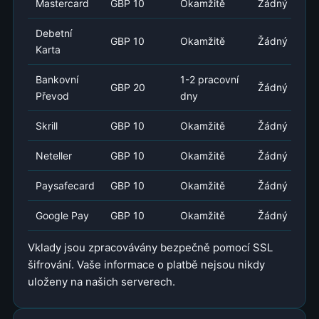
Mastercard
GBP 10
Okamžitě
Žádný
Debetní
GBP 10
Okamžitě
Žádný
Karta
Bankovní
1-2 pracovní
GBP 20
Žádný
Převod
dny
Skrill
GBP 10
Okamžitě
Žádný
Neteller
GBP 10
Okamžitě
Žádný
Paysafecard
GBP 10
Okamžitě
Žádný
Google Pay
GBP 10
Okamžitě
Žádný
Vklady jsou zpracovávány bezpečně pomocí SSL
šifrování. Vaše informace o platbě nejsou nikdy
uloženy na našich serverech.