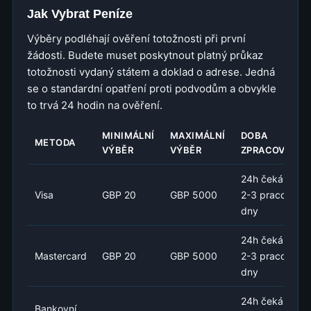
Jak Vybrat Peníze
Výběry podléhají ověření totožnosti při první
žádosti. Budete muset poskytnout platný průkaz
totožnosti vydaný státem a doklad o adrese. Jedná
se o standardní opatření proti podvodům a obvykle
to trvá 24 hodin na ověření.
MINIMÁLNÍ
MAXIMÁLNÍ
DOBA
METODA
VÝBĚR
VÝBĚR
ZPRACOVÁNÍ
24h čekání +
Visa
GBP 20
GBP 5000
2-3 pracovní
dny
24h čekání +
Mastercard
GBP 20
GBP 5000
2-3 pracovní
dny
24h čekání +
Bankovní