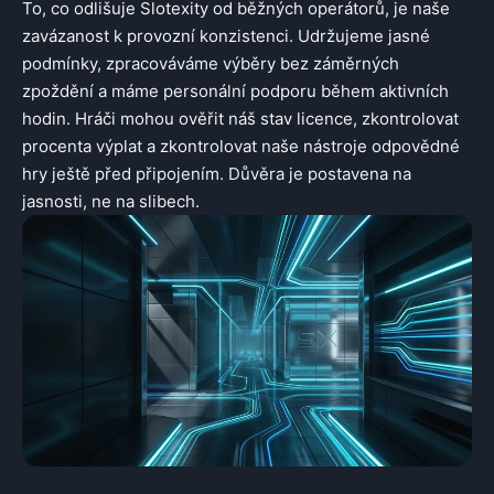
To, co odlišuje Slotexity od běžných operátorů, je naše
zavázanost k provozní konzistenci. Udržujeme jasné
podmínky, zpracováváme výběry bez záměrných
zpoždění a máme personální podporu během aktivních
hodin. Hráči mohou ověřit náš stav licence, zkontrolovat
procenta výplat a zkontrolovat naše nástroje odpovědné
hry ještě před připojením. Důvěra je postavena na
jasnosti, ne na slibech.