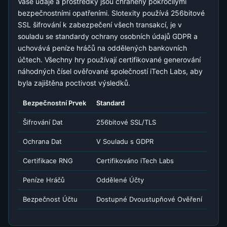
Vaše údaje a prostředky jsou chráněny pokročilými
bezpečnostními opatřeními. Slotexity používá 256bitové
SSL šifrování k zabezpečení všech transakcí, je v
souladu se standardy ochrany osobních údajů GDPR a
uchovává peníze hráčů na oddělených bankovních
účtech. Všechny hry používají certifikované generování
náhodných čísel ověřované společností iTech Labs, aby
byla zajištěna poctivost výsledků.
Bezpečnostní Prvek
Standard
Šifrování Dat
256bitové SSL/TLS
Ochrana Dat
V Souladu s GDPR
Certifikace RNG
Certifikováno iTech Labs
Peníze Hráčů
Oddělené Účty
Bezpečnost Účtu
Dostupné Dvoustupňové Ověření