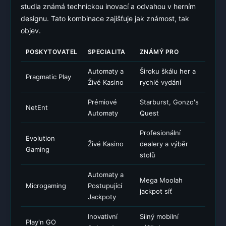
studia známá technickou inovací a odvahou v herním
designu. Tato kombinace zajišťuje jak známost, tak
objev.
POSKYTOVATEL
SPECIALITA
ZNÁMÝ PRO
Automaty a
Široku škálu her a
Pragmatic Play
Živé Kasino
rychlé vydání
Prémiové
Starburst, Gonzo's
NetEnt
Automaty
Quest
Profesionální
Evolution
Živé Kasino
dealery a výběr
Gaming
stolů
Automaty a
Mega Moolah
Microgaming
Postupující
jackpot síť
Jackpoty
Inovativní
Silný mobilní
Play'n GO