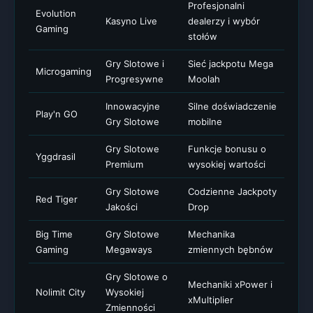
Profesjonalni
Evolution
Kasyno Live
dealerzy i wybór
Gaming
stołów
Gry Slotowe i
Sieć jackpotu Mega
Microgaming
Progresywne
Moolah
Innowacyjne
Silne doświadczenie
Play'n GO
Gry Slotowe
mobilne
Gry Slotowe
Funkcje bonusu o
Yggdrasil
Premium
wysokiej wartości
Gry Slotowe
Codzienne Jackpoty
Red Tiger
Jakości
Drop
Big Time
Gry Slotowe
Mechanika
Gaming
Megaways
zmiennych bębnów
Gry Slotowe o
Mechaniki xPower i
Nolimit City
Wysokiej
xMultiplier
Zmienności