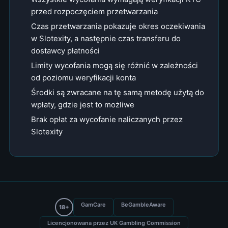
przed rozpoczęciem przetwarzania
Czas przetwarzania pokazuje okres oczekiwania
w Slotexity, a następnie czas transferu do
dostawcy płatności
Limity wycofania mogą się różnić w zależności
od poziomu weryfikacji konta
Środki są zwracane na tę samą metodę użytą do
wpłaty, gdzie jest to możliwe
Brak opłat za wycofanie naliczanych przez
Slotexity
GamCare
BeGambleAware
18+
Licencjonowana przez UK Gambling Commission