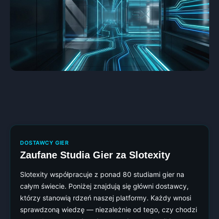
DOSTAWCY GIER
Zaufane Studia Gier za Slotexity
Slotexity współpracuje z ponad 80 studiami gier na
całym świecie. Poniżej znajdują się główni dostawcy,
którzy stanowią rdzeń naszej platformy. Każdy wnosi
sprawdzoną wiedzę — niezależnie od tego, czy chodzi