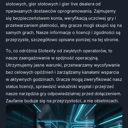
slotowych, gier stołowych i gier live dealera od
признаanych dostawców oprogramowania. Zajmujemy
się bezpieczeństwem konta, weryfikacją uczciwej gry i
przetwarzaniem płatności, aby gracze mogli skupić się na
samych grach. Nasze informacje o licencji i zgodności są
przejrzyste, szczegółowo opisane poniżej na tej stronie.
To, co odróżnia Slotexity od zwykłych operatorów, to
nasze zaangażowanie w spójność operacyjną.
Utrzymujemy jasne warunki, przetwarzamy wycofywanie
bez celowych opóźnień i zarządzamy kanałami wsparcia
w aktywnych godzinach. Gracze mogą zweryfikować nasz
status licencji, sprawdzić wskaźniki wypłat i przejrzeć
nasze narzędzia gry odpowiedzialnej przed dołączeniem.
Zaufanie buduje się na przejrzystości, a nie obietnicach.