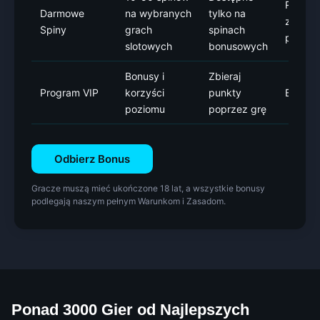
Różne 
Darmowe
na wybranych
tylko na
zależno
Spiny
grach
spinach
promocj
slotowych
bonusowych
Bonusy i
Zbieraj
Program VIP
korzyści
punkty
Bieżąc
poziomu
poprzez grę
Odbierz Bonus
Gracze muszą mieć ukończone 18 lat, a wszystkie bonusy
podlegają naszym pełnym Warunkom i Zasadom.
Ponad 3000 Gier od Najlepszych