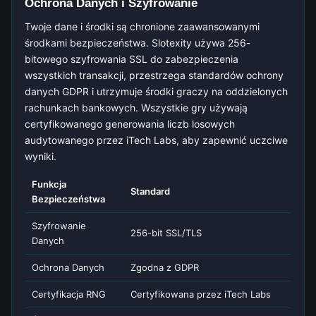
Ochrona Danych i Szyfrowanie
Twoje dane i środki są chronione zaawansowanymi
środkami bezpieczeństwa. Slotexity używa 256-
bitowego szyfrowania SSL do zabezpieczenia
wszystkich transakcji, przestrzega standardów ochrony
danych GDPR i utrzymuje środki graczy na oddzielonych
rachunkach bankowych. Wszystkie gry używają
certyfikowanego generowania liczb losowych
audytowanego przez iTech Labs, aby zapewnić uczciwe
wyniki.
Funkcja
Standard
Bezpieczeństwa
Szyfrowanie
256-bit SSL/TLS
Danych
Ochrona Danych
Zgodna z GDPR
Certyfikacja RNG
Certyfikowana przez iTech Labs