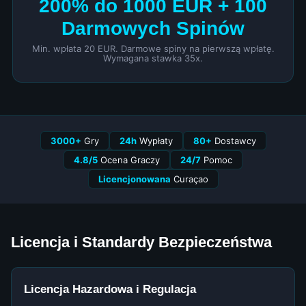
200% do 1000 EUR + 100
Darmowych Spinów
Min. wpłata 20 EUR. Darmowe spiny na pierwszą wpłatę.
Wymagana stawka 35x.
3000+
Gry
24h
Wypłaty
80+
Dostawcy
4.8/5
Ocena Graczy
24/7
Pomoc
Licencjonowana
Curaçao
Licencja i Standardy Bezpieczeństwa
Licencja Hazardowa i Regulacja