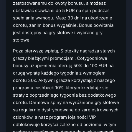
zastosowanemu do kwoty bonusu, a możesz
obstawiać stawkami do 5 EUR na spin podczas
spełniania wymogu. Masz 30 dni na ukończenie
obrotu, zanim bonus wygaśnie. Bonus powitania
jest dostępny na gry slotowe i wybrane gry
stołowe.
Poza pierwszą wpłatą, Slotexity nagradza stałych
graczy bieżącymi promocjami. Cotygodniowe
bonusy uzupełnienia oferują 50% do 100 EUR na
drugą wpłatę każdego tygodnia z wymogiem
obrotu 30x. Aktywni gracze korzystają z naszego
programu cashback 10%, którym kredytuje się
straty z poprzedniego tygodnia bez dodatkowego
obrotu. Darmowe spiny na wyróżnione gry slotowe
są regularnie dystrybuowane do zarejestrowanych
członków, a nasz program lojalności VIP
odblokowuje korzyści zależne od poziomu, w tym
szybsze wycofywanie, dostęp do ekskluzywnych