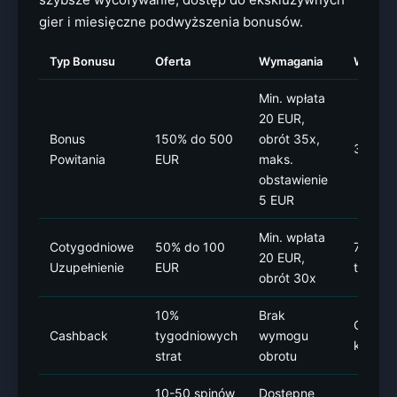
gier i miesięczne podwyższenia bonusów.
Typ Bonusu
Oferta
Wymagania
Ważnoś
Min. wpłata
20 EUR,
Bonus
150% do 500
obrót 35x,
30 dni
Powitania
EUR
maks.
obstawienie
5 EUR
Min. wpłata
Cotygodniowe
50% do 100
7 dni n
20 EUR,
Uzupełnienie
EUR
tydzień
obrót 30x
10%
Brak
Cotygo
Cashback
tygodniowych
wymogu
kredyt
strat
obrotu
10-50 spinów
Dostępne