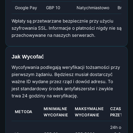
Google Pay
GBP 10
Natychmiastowo
Brak
Wpłaty są przetwarzane bezpiecznie przy użyciu
szyfrowania SSL. Informacje o płatności nigdy nie są
przechowywane na naszych serwerach.
Jak Wycofać
Wycofywania podlegają weryfikacji tożsamości przy
pierwszym żądaniu. Będziesz musiał dostarczyć
ważne ID wydane przez rząd i dowód adresu. To
jest standardowy środek antyfałszerstw i zwykle
trwa 24 godziny na weryfikację.
MINIMALNE
MAKSYMALNE
CZAS
METODA
WYCOFANIE
WYCOFANIE
PRZETWAR
24h oczeki