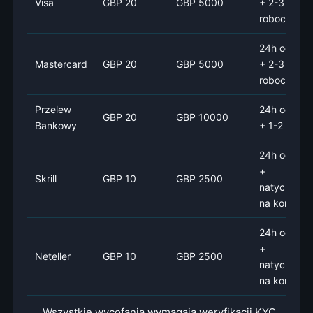
Visa
GBP 20
GBP 5000
+ 2-3 dni
robocze
24h oczeki
Mastercard
GBP 20
GBP 5000
+ 2-3 dni
robocze
Przelew
24h oczeki
GBP 20
GBP 10000
Bankowy
+ 1-2 dni r
24h oczeki
+
Skrill
GBP 10
GBP 2500
natychmias
na konto
24h oczeki
+
Neteller
GBP 10
GBP 2500
natychmias
na konto
Wszystkie wycofania wymagają weryfikacji KYC